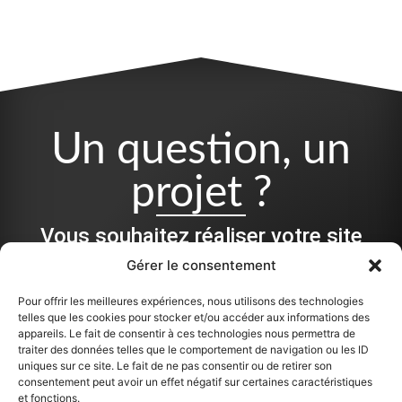
Un question, un
projet ?
Vous souhaitez réaliser votre site
Internet, une refonte ou des
Gérer le consentement
impressions :
Pour offrir les meilleures expériences, nous utilisons des technologies
telles que les cookies pour stocker et/ou accéder aux informations des
Que ce soit pour de la conception, du graphisme, ou pour
appareils. Le fait de consentir à ces technologies nous permettra de
monter une équipe autour de votre projet, je peux vous aider
traiter des données telles que le comportement de navigation ou les ID
à différentes étapes.
uniques sur ce site. Le fait de ne pas consentir ou de retirer son
consentement peut avoir un effet négatif sur certaines caractéristiques
et fonctions.