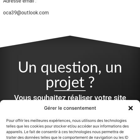
Adresse email :
oca39@outlook.com
Un question, un
projet ?
Vous souhaitez réaliser votre site
Internet, une refonte ou des
Gérer le consentement
impressions :
Pour offrir les meilleures expériences, nous utilisons des technologies
telles que les cookies pour stocker et/ou accéder aux informations des
Que ce soit pour de la conception, du graphisme, ou pour
appareils. Le fait de consentir à ces technologies nous permettra de
monter une équipe autour de votre projet, je peux vous aider
traiter des données telles que le comportement de navigation ou les ID