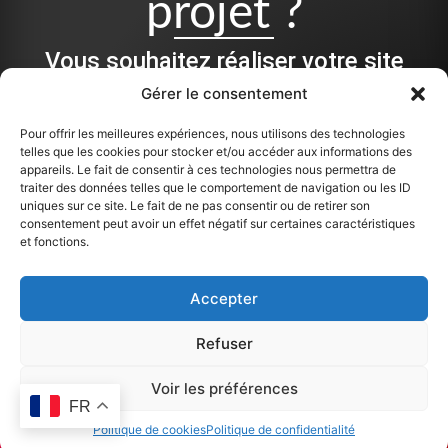
projet ?
Vous souhaitez réaliser votre site
Internet, une refonte ou des
Gérer le consentement
impressions :
Pour offrir les meilleures expériences, nous utilisons des technologies
telles que les cookies pour stocker et/ou accéder aux informations des
Que ce soit pour de la conception, du graphisme, ou pour
appareils. Le fait de consentir à ces technologies nous permettra de
monter une équipe autour de votre projet, je peux vous aider
traiter des données telles que le comportement de navigation ou les ID
à différentes étapes.
uniques sur ce site. Le fait de ne pas consentir ou de retirer son
consentement peut avoir un effet négatif sur certaines caractéristiques
et fonctions.
Me contacter
Prendre rendez-vous
Accepter
Refuser
Remonter
Voir les préférences
© Ancre Rouge – Tous droits réservés –
Politique de
FR
Politique de cookies
Politique de confidentialité
confidentialité (RGPD)
–
Politique de Cookies