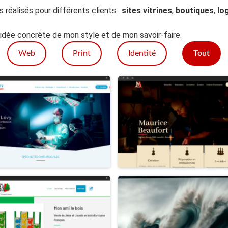
s réalisés pour différents clients :
sites vitrines
,
boutiques
,
lo
idée concrète de mon style et de mon savoir-faire.
Web
Print
Identité
Tout